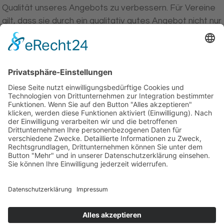
Qualität unseres Angebots zu verbessern. Für Vereine
gilt, dass sie durch ein qualitativ gutes Angebot nicht nur
ihre Mitglieder halten, sondern auch Neue gewinnen
können. Im Verein ist die sportliche Betätigung nicht nur
am Schönsten, sondern auch am Preisgünstigsten.
Wir freuen uns immer über neue Mitglieder, die frischen
Wind in unsere Reihen bringen. Kommen Sie doch
einfach einmal vorbei - wir würden uns freuen, Sie
kennen zu lernen!
INFOBEREICH
Kontakt
Datenschutz
Impressum
Geiß-