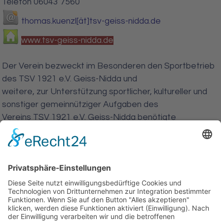
Telefon 06043 7560
thomas.kuenzl[ät]tsv-geiss-nidda.de
www.tsv-geiss-nidda.de
Der Verein bezweckt im Besonderen den Sportbetrieb
des TSV 1921 e.V. Geiss-Nidda und
weitere, zur Unterstützung sportlicher, kultureller und
sonstiger gemeinnütziger Aufgaben des
Vereins TSV 1921 e.V. Geiss-Nidda benötigte
Aufwendungen abzudecken soweit die
entsprechenden Mittel nicht oder nicht ausreichend zur
Verfügung stehen.
Arbeitsgemeinschaften,
Gemeinschaftsveranstaltungen des Vereins TSV 1921
e.V. Geiss-
Nidda zu fördern und durch finanzielle und materielle
Zuwendungen beizutragen.